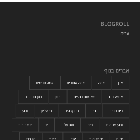
BLOGROLL
ערים
אברים בגוף
אגן
אמה
אמה אחורית
אמה פנימית
אמצע הגב
אצבעות רגליים
בטן
בטן תחתונה
בית החזה
גב
גב כף היד
גב עליון
זרוע
זרוע פנימית
חזה
חזה עליון
יד
יד אחורית
ידיים
יד פנימית
ישבן
כף יד
כף רגל