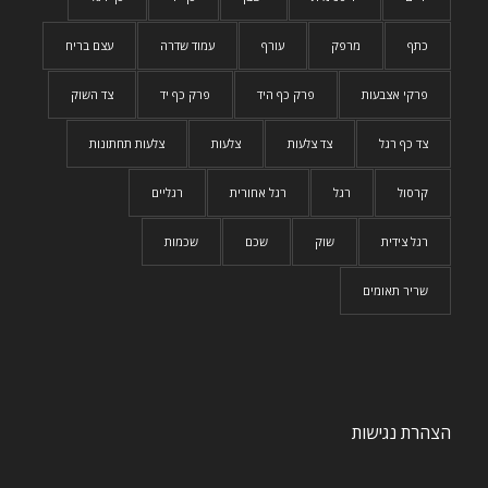
כתף
מרפק
עורף
עמוד שדרה
עצם בריח
פרקי אצבעות
פרק כף היד
פרק כף יד
צד השוק
צד כף רגל
צד צלעות
צלעות
צלעות תחתונות
קרסול
רגל
רגל אחורית
רגליים
רגל צידית
שוק
שכם
שכמות
שריר תאומים
הצהרת נגישות