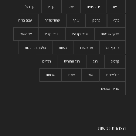
ידיים
יד פנימית
ישבן
כף יד
כף רגל
כתף
מרפק
עורף
עמוד שדרה
עצם בריח
פרקי אצבעות
פרק כף היד
פרק כף יד
צד השוק
צד כף רגל
צד צלעות
צלעות
צלעות תחתונות
קרסול
רגל
רגל אחורית
רגליים
רגל צידית
שוק
שכם
שכמות
שריר תאומים
הצהרת נגישות