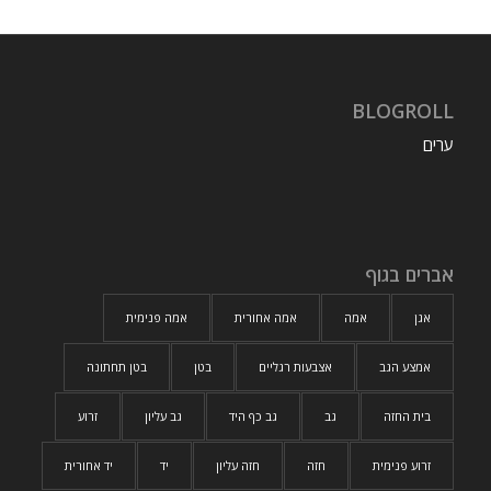
BLOGROLL
ערים
אברים בגוף
אגן
אמה
אמה אחורית
אמה פנימית
אמצע הגב
אצבעות רגליים
בטן
בטן תחתונה
בית החזה
גב
גב כף היד
גב עליון
זרוע
זרוע פנימית
חזה
חזה עליון
יד
יד אחורית