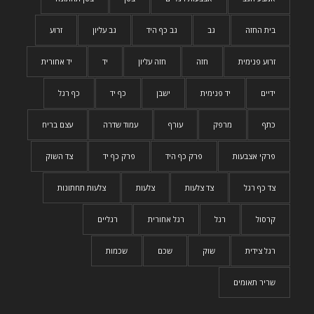
בית החזה
גב
גב כף היד
גב עליון
זרוע
זרוע פנימית
חזה
חזה עליון
יד
יד אחורית
ידיים
יד פנימית
ישבן
כף יד
כף רגל
כתף
מרפק
עורף
עמוד שדרה
עצם בריח
פרקי אצבעות
פרק כף היד
פרק כף יד
צד השוק
צד כף רגל
צד צלעות
צלעות
צלעות תחתונות
קרסול
רגל
רגל אחורית
רגליים
רגל צידית
שוק
שכם
שכמות
שריר תאומים