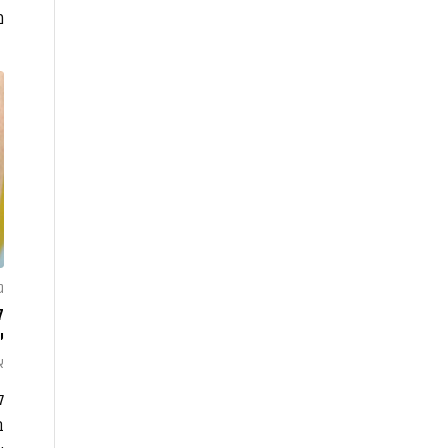
מ
ג
ק
י
אפ
ק