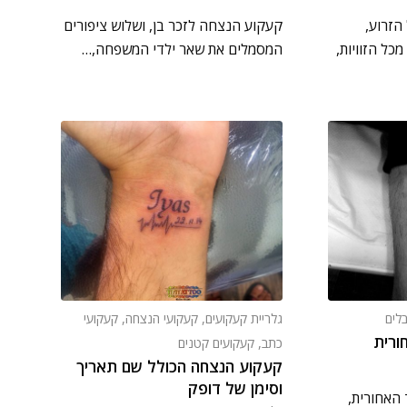
הזרוע,
קעקוע הנצחה לזכר בן, ושלוש ציפורים
כל הזוויות,
המסמלים את שאר ילדי המשפחה,…
בלים
גלריית קעקועים
,
קעקועי הנצחה
,
קעקועי
ורית
כתב
,
קעקועים קטנים
קעקוע הנצחה הכולל שם תאריך
וסימן של דופק
 האחורית,