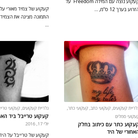
קעקוע נוצה עם המילה Freedom על
קעקוע של צמיד מאורי על 
רוע בערך 12 ס"מ, …
התמונה מציגה את הצמיד מ
…
לריית קעקועים
,
קעקועי כתב
,
קעקועי כתר
,
גלריית קעקועים
,
קעקועי טריי
קעקוע טרייבל ביד האח
עקועי סמלים
עקוע כתר עם כיתוב בחלק
יולי 17, 2016
אחורי של היד
קעקוע של טרייבל על היד