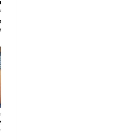
ה
או
ק
Dad
ג
ק
יול