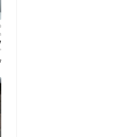
ג
ח
ק
יול
ק