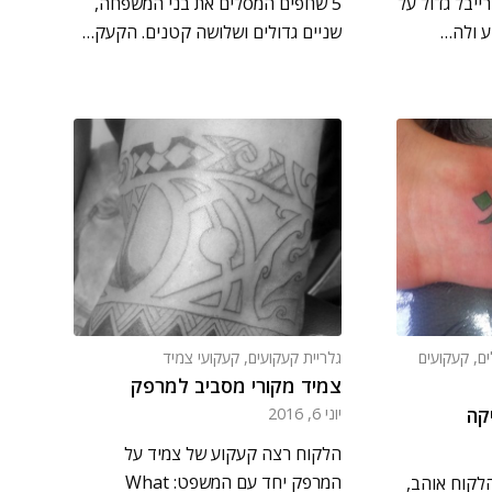
ייבל גדול על
5 שחפים המסלים את בני המשפחה,
ע ולה…
שניים גדולים ושלושה קטנים. הקעק…
ים
,
קעקועים
גלריית קעקועים
,
קעקועי צמיד
צמיד מקורי מסביב למרפק
קה
יוני 6, 2016
הלקוח רצה קעקוע של צמיד על
המרפק יחד עם המשפט: What
הלקוח אוהב,