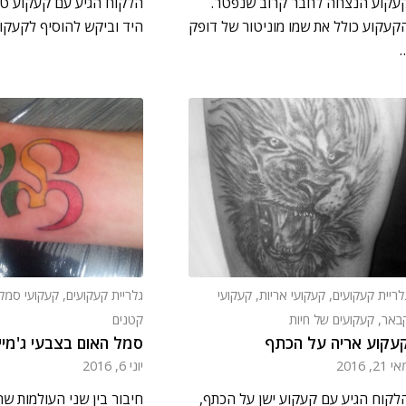
עקוע הנצחה לחבר קרוב שנפטר.
הלקוח הגיע עם קעקוע טר
קעקוע כולל את שמו מוניטור של דופק
היד וביקש להוסיף לקעקו
לריית קעקועים
,
קעקועי אריות
,
קעקועי
גלריית קעקועים
,
קעקועי סמל
באר
,
קעקועים של חיות
קטנים
עקוע אריה על הכתף
סמל האום בצבעי ג'מיי
 21, 2016
יוני 6, 2016
לקוח הגיע עם קעקוע ישן על הכתף,
חיבור בין שני העולמות ש