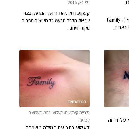
ה
יולי 31, 2016
קעקוע גדול מהחזה ועד המרפק בצד
הלקוח הגיע וביקש את המילה Family
שמאל. מלבד הראש כל העיצוב מסביב
באדום,
מקורי וייחו…
גלריית קעקועים
,
קעקועי כתב
,
קעקועים
 על החזה
קטנים
קעקוע כתב עם המילה משפחה