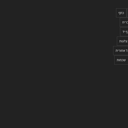
כתף
ריח
 יד
צלעות
ל אחורית
שכמות