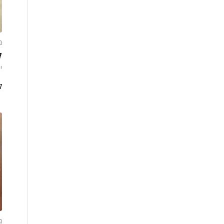
ג
ק
ינ
ק
ג