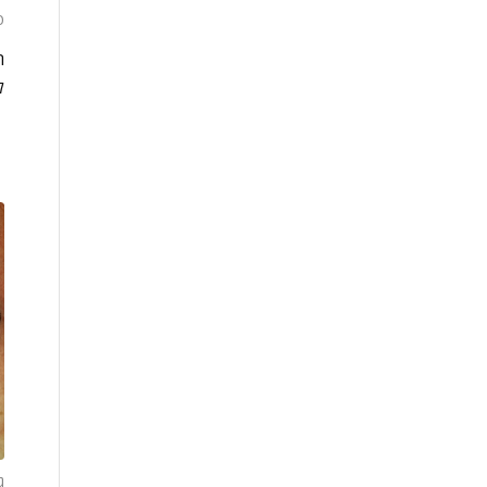
פב
ה
ל
ג