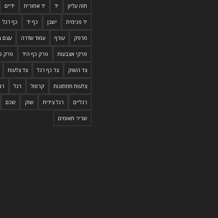
חזה עליון
יד
יד אחורית
ידיים
יד פנימית
ישבן
כף יד
כף רגל
מרפק
עורף
עמוד שדרה
עצם ב
פרקי אצבעות
פרק כף היד
פרק כף
צד השוק
צד כף רגל
צד צלעות
צלעות תחתונות
קרסול
רגל
רג
רגליים
רגל צידית
שוק
שכם
שריר תאומים