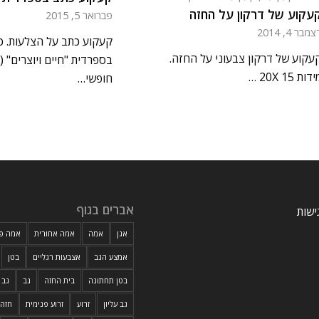
עקוע של דרקון על החזה
פברואר 5, 2015
מבר 4, 2014
קעקוע כתב על הצלעות. כ
עקוע של דרקון צבעוני על החזה.
בספרדית "חיים ויוצרים" (
דות 20X 15 …
חופשי…
אברים בגוף
ישות
אגן
אמה
אמה אחורית
אמה פנ
אמצע הגב
אצבעות רגליים
בטן
בטן תחתונה
בית החזה
גב
גב 
גב עליון
זרוע
זרוע פנימית
חזה