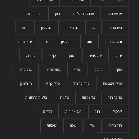
אמצע הגב
אצבעות רגליים
בטן
בטן תחתונה
בית החזה
גב
גב כף היד
גב עליון
זרוע
זרוע פנימית
חזה
חזה עליון
יד
יד אחורית
ידיים
יד פנימית
ישבן
כף יד
כף רגל
כתף
מרפק
עורף
עמוד שדרה
עצם בריח
פרקי אצבעות
פרק כף היד
פרק כף יד
צד השוק
צד כף רגל
צד צלעות
צלעות
צלעות תחתונות
קרסול
רגל
רגל אחורית
רגליים
רגל צידית
שוק
שכם
שכמות