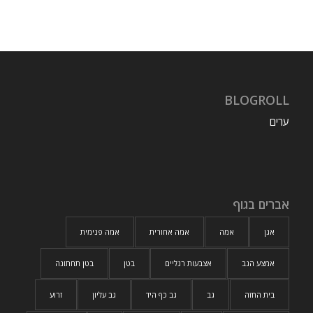
BLOGROLL
ערים
אברים בגוף
אגן
אמה
אמה אחורית
אמה פנימית
אמצע הגב
אצבעות רגליים
בטן
בטן תחתונה
בית החזה
גב
גב כף היד
גב עליון
זרוע