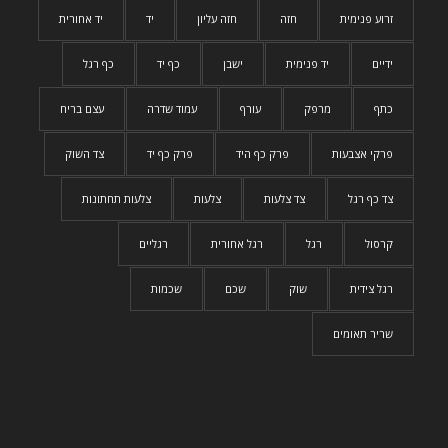
זרוע פנימית
חזה
חזה עליון
יד
יד אחורית
ידיים
יד פנימית
ישבן
כף יד
כף רגל
כתף
מרפק
עורף
עמוד שדרה
עצם בריח
פרקי אצבעות
פרק כף היד
פרק כף יד
צד השוק
צד כף רגל
צד צלעות
צלעות
צלעות תחתונות
קרסול
רגל
רגל אחורית
רגליים
רגל צידית
שוק
שכם
שכמות
שריר תאומים